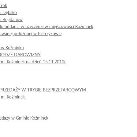
 rok
ci Dębsko
ci Bogdanów
do oddania w użyczenie w miejscowości Koźminek
dowanej położonej w Pietrzykowie
j w Koźminku
DRODZE DAROWIZNY
m. Koźminek na dzień 15.11.2010r.
PRZEDAŻY W TRYBIE BEZPRZETARGOWYM
 m. Koźminek
zedaży w Gminie Koźminek