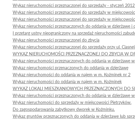
Wykaz nieruchomości przeznaczonej do sprzedaży - styczeń 2012
Wykaz nieruchomości przeznaczonej do sprzedaży w miejscowoś
Wykaz nieruchomości przeznaczonej do sprzedaży w miejscowoś
Wykaz nieruchomości przeznaczonych do oddania w dzierżawę i 
I przetarg ustny nieograniczony na sprzedaż nieruchomości zabu
Wykaz nieruchomości przeznaczonej do zbycia
Wykaz nieruchomości przeznaczonej do sprzedaży przy ul. Ciasne
WYKAZ NIERUCHOMOŚCI PRZEZNACZONEJ DO ZBYCIA W 
Wykaz nieruchomości przeznaczonych do oddania w dzierżawę w 
Wykaz nieruchomości przenaczonych do oddania w dzierżawę
Wykaz nieruchomości do oddania w najem w m. Koźminek nr 2
Wykaz nieruchomości do oddania w najem w m. Koźminek
WYKAZ LOKALI MIESZKANIOWYCH PRZEZNACZONYCH DO S
Wykaz nieruchomości przeznaczonych do oddania w dzierżawę w
Wykaz nieruchomości do sprzedaży w miejscowości Pietrzyków.
Do zagospodarowania zabytkowy dworek w Koźminku.
Wykaz gruntów przeznaczonych do oddania w dzierżawe lub spr