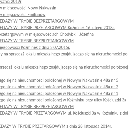
ycznia 2019r
 w miejscowości Nowy Nakwasin
w miejscowości Emilianów
ZEDAŻY W TRYBIE BEZPRZETARGOWYM
AŻY W TRYBIE PRZETARGOWYM Koźminek 16 lutego 2018r.
przetargowym w miejscowościach Chodybki i Józefina
ZEDAŻY W TRYBIE BEZPRZETARGOWYM
jscowości Koźminek z dnia 3.07.2015r.
na sprzedaż lokalu mieszkalnego znajdującego się na nieruchomości po
 sprzedaż lokalu mieszkalnego znajdującego się na nieruchomości położo
ącego się na nieruchomości położonej w Nowym Nakwasinie 48a nr 5
ącego się na nieruchomości położonej w Nowym Nakwasinie 48a nr 2
ącego się na nieruchomości położonej w Nowym Nakwasinie 48a nr 1
ego się na nieruchomości położonej w Koźminku przy ulicy Kościuszki 3a
ZEDAŻY W TRYBIE BEZPRZETARGOWYM
Y W TRYBIE PRZETARGOWYM ul. Kościuszki 3a w Koźminku z dni
Y W TRYBIE PRZETARGOWYM z dnia 28 listopada 2014r.