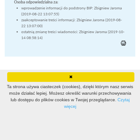
Osoba odpowiedzialna za:
wprowadzenie informacji do podstrony BIP: Zbigniew Jaroma
(2019-08-22 13:07:55)
zaakceptowanie treści informacji: Zbigniew Jaroma (2019-08-
22 13:07:00)
ostatnią zmianę treści wiadomości: Zbigniew Jaroma (2019-10-
14 08:58:14)
✖
RSS
Wersja dla niedowidzących
Aa
Aa
Aa
Ta strona używa ciasteczek (cookies), dzięki którym nasz serwis
może działać lepiej. Możesz określić warunki przechowywania
Instrukcja obsługi
Redakcja biuletynu
Mapa strony
lub dostępu do plików cookies w Twojej przeglądarce.
Czytaj
więcej
Liczba odsłon: 7899468
Ostatnia aktualizacja Biuletynu: 2020-10-06 10:16:07