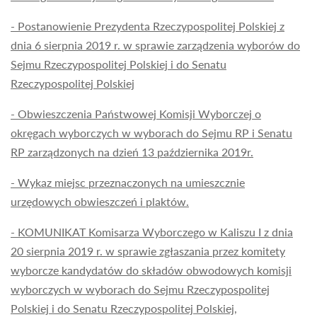
- Postanowienie Prezydenta Rzeczypospolitej Polskiej z
dnia 6 sierpnia 2019 r. w sprawie zarządzenia wyborów do
Sejmu Rzeczypospolitej Polskiej i do Senatu
Rzeczypospolitej Polskiej
- Obwieszczenia Państwowej Komisji Wyborczej o
okręgach wyborczych w wyborach do Sejmu RP i Senatu
RP zarządzonych na dzień 13 października 2019r.
- Wykaz miejsc przeznaczonych na umieszcznie
urzędowych obwieszczeń i plaktów.
- KOMUNIKAT Komisarza Wyborczego w Kaliszu I z dnia
20 sierpnia 2019 r. w sprawie zgłaszania przez komitety
wyborcze kandydatów do składów obwodowych komisji
wyborczych w wyborach do Sejmu Rzeczypospolitej
Polskiej i do Senatu Rzeczypospolitej Polskiej,