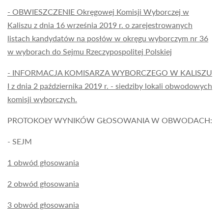
- OBWIESZCZENIE Okręgowej Komisji Wyborczej w
Kaliszu z dnia 16 września 2019 r. o zarejestrowanych
listach kandydatów na posłów w okręgu wyborczym nr 36
w wyborach do Sejmu Rzeczypospolitej Polskiej
- INFORMACJA KOMISARZA WYBORCZEGO W KALISZU
I z dnia 2 października 2019 r. - siedziby lokali obwodowych
komisji wyborczych.
PROTOKOŁY WYNIKÓW GŁOSOWANIA W OBWODACH:
- SEJM
1 obwód głosowania
2 obwód głosowania
3 obwód głosowania