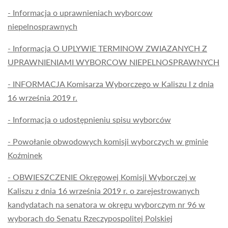
- Informacja o uprawnieniach wyborcow
niepelnosprawnych
- Informacja O UPLYWIE TERMINOW ZWIAZANYCH Z
UPRAWNIENIAMI WYBORCOW NIEPELNOSPRAWNYCH
- INFORMACJA Komisarza Wyborczego w Kaliszu I z dnia
16 września 2019 r.
- Informacja o udostępnieniu spisu wyborców
- Powołanie obwodowych komisji wyborczych w gminie
Koźminek
- OBWIESZCZENIE Okręgowej Komisji Wyborczej w
Kaliszu z dnia 16 września 2019 r. o zarejestrowanych
kandydatach na senatora w okręgu wyborczym nr 96 w
wyborach do Senatu Rzeczypospolitej Polskiej